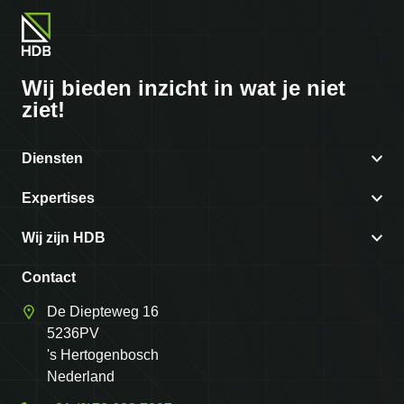
Wij bieden
inzicht in
wat je niet
ziet!
Diensten
Coördinatie kabels & leidingen
Expertises
3D Ondergrond
CROW-500 proof met onderzoek kabels en leidingen
Wij zijn HDB
CROW 500 - veilig graven
In kaart brengen van gestuurde boringen met onderzoek
Over ons
Contact
kabels en leidingen
Onderzoek kabels & leidingen
Werken bij
De Diepteweg 16
5236PV
Projecten
's Hertogenbosch
Contact
Nederland