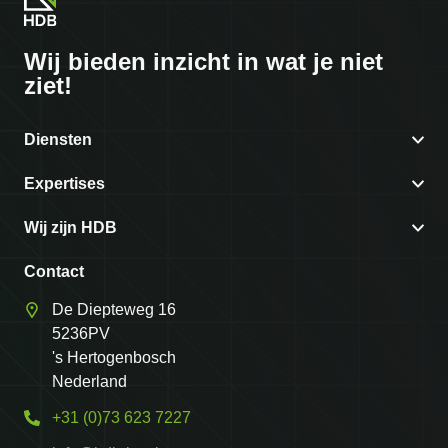
Wij bieden
inzicht in
wat je niet
ziet!
Diensten
Coördinatie kabels & leidingen
Expertises
3D Ondergrond
CROW-500 proof met onderzoek kabels en leidingen
Wij zijn HDB
CROW 500 - veilig graven
In kaart brengen van gestuurde boringen met onderzoek
Over ons
Contact
kabels en leidingen
Onderzoek kabels & leidingen
Werken bij
De Diepteweg 16
5236PV
Projecten
's Hertogenbosch
Contact
Nederland
+31 (0)73 623 7227